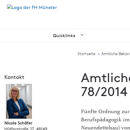
Quicklinks
Ich suche nach …
Startseite
Amtliche Beka
Amtlich
Kontakt
78/2014
Fünfte Ordnung zur
Berufspädagogik im
Nicole Schäfer
Neuendettelsau) vo
Hüfferstraße 27, 48149