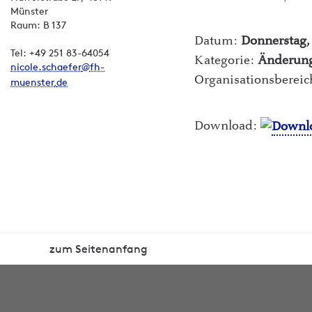
Münster
Raum: B 137
Datum:
Donnerstag,
Tel: +49 251 83-64054
Kategorie:
Änderun
nicole.schaefer
fh-
Organisationsberei
muenster
de
Download:
zum Seitenanfang