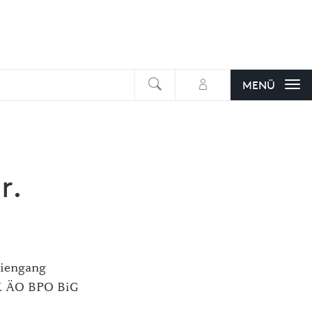
suchen
MENÜ
r.
diengang
V. ÄO BPO BiG