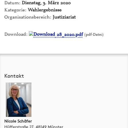
Datum:
Dienstag, 3. März 2020
ILIAS Lernplattform
Kategorie:
Wahlergebnisse
intern - Die Hochschule
Organisationsbereich:
Justiziariat
Mensen
Download:
28_2020.pdf
(pdf-Datei)
myFH-Portal
PLUSPUNKT
Raumvermietung
Kontakt
Studiengänge & Bewerbung
Studium von A-Z
Webmail
Nicole Schäfer
Hüfferstraße 27, 48149 Münster