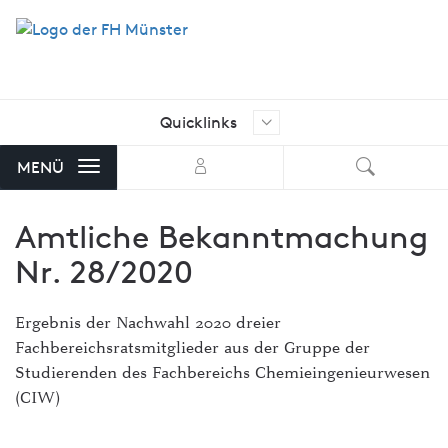
Quicklinks
Ich suche nach …
Aktuelle Stellenangebote der FH
MENÜ
Münster
Amtliche Bekanntmachung
AStA FH Münster
Nr. 28/2020
Bibliothek
FH Exam
Ergebnis der Nachwahl 2020 dreier
Fachbereichsratsmitglieder aus der Gruppe der
FH-Shop
Studierenden des Fachbereichs Chemieingenieurwesen
FH-Stellenmarkt mit Angeboten
(CIW)
von externen Unternehmen