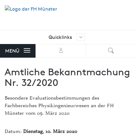
Quicklinks
Ich suche nach …
Aktuelle Stellenangebote der FH
MENÜ
Münster
Amtliche Bekanntmachung
AStA FH Münster
Nr. 32/2020
Bibliothek
FH Exam
Besondere Evaluationsbestimmungen des
Fachbereiches Physikingenieurwesen an der FH
FH-Shop
Münster vom 09. März 2020
FH-Stellenmarkt mit Angeboten
von externen Unternehmen
Datum:
Dienstag, 10. März 2020