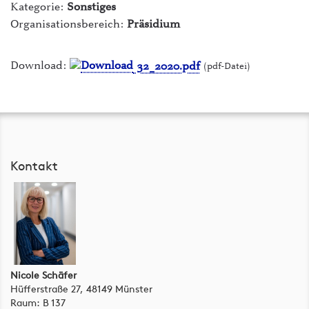
Kategorie:
Sonstiges
ILIAS Lernplattform
Organisationsbereich:
Präsidium
intern - Die Hochschule
Download:
32_2020.pdf
(pdf-Datei)
Mensen
myFH-Portal
PLUSPUNKT
Raumvermietung
Kontakt
Studiengänge & Bewerbung
Studium von A-Z
Webmail
Nicole Schäfer
Hüfferstraße 27, 48149 Münster
Raum: B 137