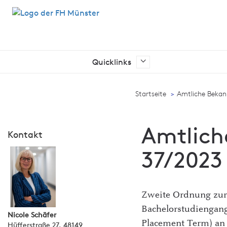
Quicklinks
Ich suche nach …
Startseite
Amtliche Beka
Amtlich
Kontakt
37/2023
Zweite Ordnung zur
Bachelorstudiengang
Nicole Schäfer
Placement Term) an
Hüfferstraße 27, 48149