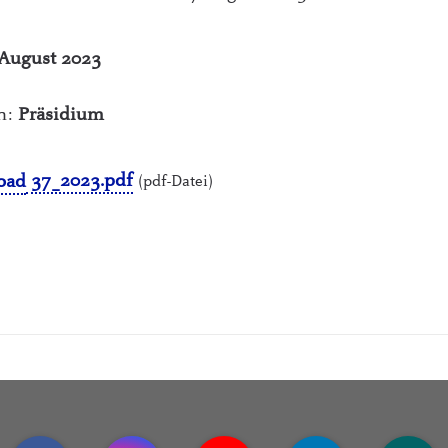
 August 2023
ch:
Präsidium
37_2023.pdf
(pdf-Datei)