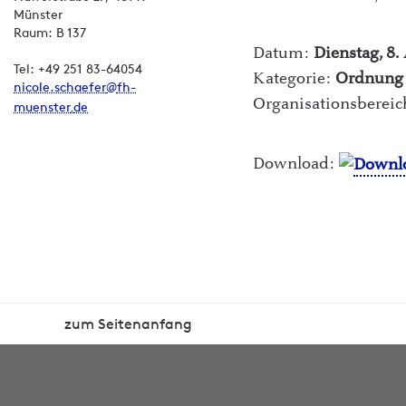
Münster
Raum: B 137
Datum:
Dienstag, 8.
Tel: +49 251 83-64054
Kategorie:
Ordnung
nicole.schaefer
fh-
Organisationsberei
muenster
de
Download:
zum Seitenanfang