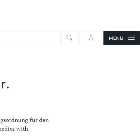
suchen
MENÜ
r.
gsordnung für den
aedics with