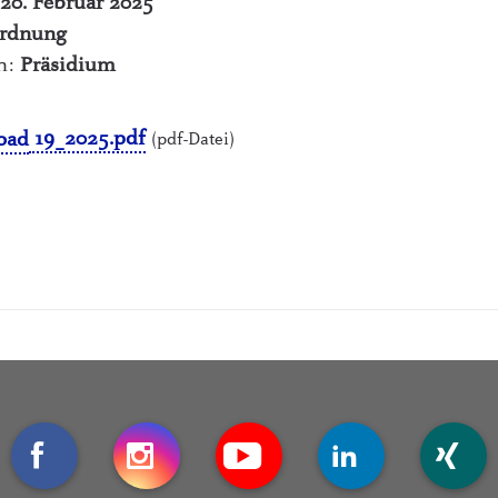
 20. Februar 2025
ordnung
ch:
Präsidium
19_2025.pdf
(pdf-Datei)