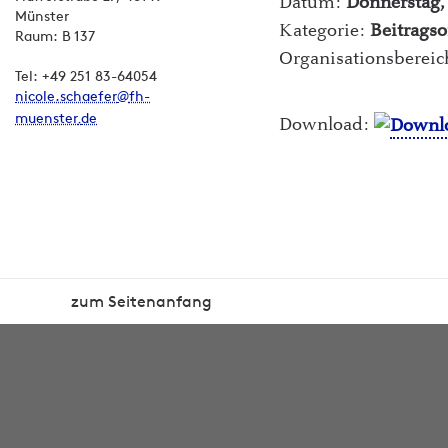
Datum:
Donnerstag,
Münster
Kategorie:
Beitrags
Raum: B 137
Organisationsberei
Tel: +49 251 83-64054
nicole.schaefer
fh-
muenster
de
Download:
zum Seitenanfang