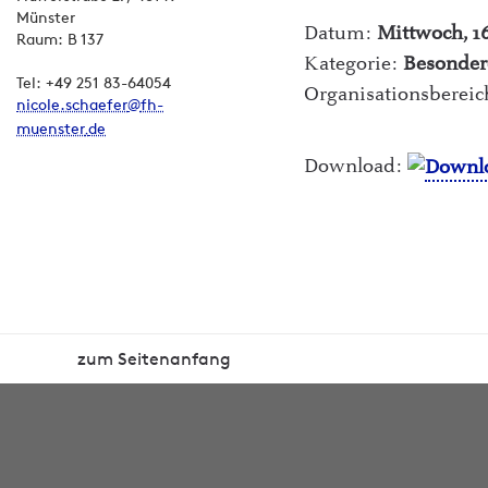
Münster
Datum:
Mittwoch, 16
Raum: B 137
Kategorie:
Besonde
Tel: +49 251 83-64054
Organisationsberei
nicole.schaefer
fh-
muenster
de
Download:
zum Seitenanfang