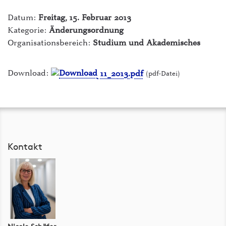
ILIAS Lernplattform
Datum:
Freitag, 15. Februar 2013
intern - Die Hochschule
Kategorie:
Änderungsordnung
Organisationsbereich:
Studium und Akademisches
Mensen
myFH-Portal
Download:
11_2013.pdf
(pdf-Datei)
PLUSPUNKT
Raumvermietung
Studiengänge & Bewerbung
Kontakt
Studium von A-Z
Webmail