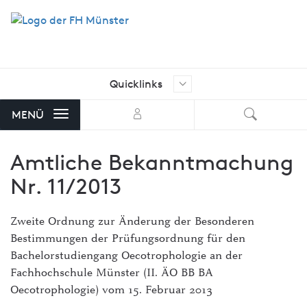
Quicklinks
Ich suche nach …
Aktuelle Stellenangebote der FH
MENÜ
Münster
Amtliche Bekanntmachung
AStA FH Münster
Nr. 11/2013
Bibliothek
FH Exam
Zweite Ordnung zur Änderung der Besonderen
Bestimmungen der Prüfungsordnung für den
FH-Shop
Bachelorstudiengang Oecotrophologie an der
FH-Stellenmarkt mit Angeboten
Fachhochschule Münster (II. ÄO BB BA
von externen Unternehmen
Oecotrophologie) vom 15. Februar 2013