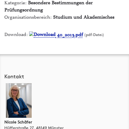
Kategorie:
Besondere Bestimmungen der
ILIAS Lernplattform
Prüfungsordnung
intern - Die Hochschule
Organisationsbereich:
Studium und Akademisches
Mensen
Download:
40_2013.pdf
(pdf-Datei)
myFH-Portal
PLUSPUNKT
Raumvermietung
Kontakt
Studiengänge & Bewerbung
Studium von A-Z
Webmail
Nicole Schäfer
Hüfferstraße 27, 48149 Münster