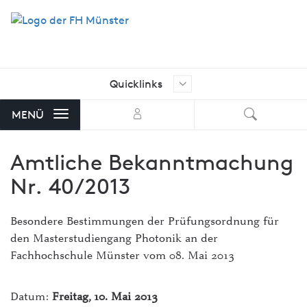
Quicklinks
Ich suche nach …
Aktuelle Stellenangebote der FH
MENÜ
Münster
Amtliche Bekanntmachung
AStA FH Münster
Nr. 40/2013
Bibliothek
FH Exam
Besondere Bestimmungen der Prüfungsordnung für
den Masterstudiengang Photonik an der
FH-Shop
Fachhochschule Münster vom 08. Mai 2013
FH-Stellenmarkt mit Angeboten
von externen Unternehmen
Datum:
Freitag, 10. Mai 2013