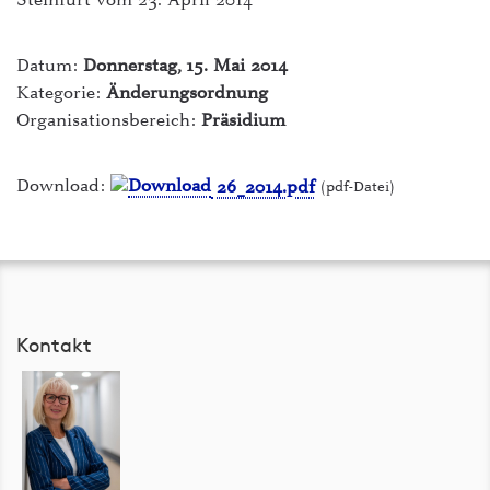
Steinfurt vom 23. April 2014
ILIAS Lernplattform
intern - Die Hochschule
Datum:
Donnerstag, 15. Mai 2014
Kategorie:
Änderungsordnung
Mensen
Organisationsbereich:
Präsidium
myFH-Portal
Download:
26_2014.pdf
(pdf-Datei)
PLUSPUNKT
Raumvermietung
Studiengänge & Bewerbung
Studium von A-Z
Kontakt
Webmail