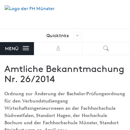
Quicklinks
Ich suche nach …
Aktuelle Stellenangebote der FH
MENÜ
Münster
Amtliche Bekanntmachung
AStA FH Münster
Nr. 26/2014
Bibliothek
FH Exam
Ordnung zur Änderung der Bachelor-Prüfungsordnung
für den Verbundstudiengang
FH-Shop
Wirtschaftsingenieurwesen an der Fachhochschule
FH-Stellenmarkt mit Angeboten
Südwestfalen, Standort Hagen, der Hochschule
von externen Unternehmen
Bochum und der Fachhochschule Münster, Standort