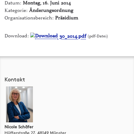
Datum:
Montag, 16. Juni 2014
ILIAS Lernplattform
Kategorie:
Änderungsordnung
intern - Die Hochschule
Organisationsbereich:
Präsidium
Mensen
Download:
30_2014.pdf
(pdf-Datei)
myFH-Portal
PLUSPUNKT
Raumvermietung
Kontakt
Studiengänge & Bewerbung
Studium von A-Z
Webmail
Nicole Schäfer
Hüfferstraße 27, 48149 Münster