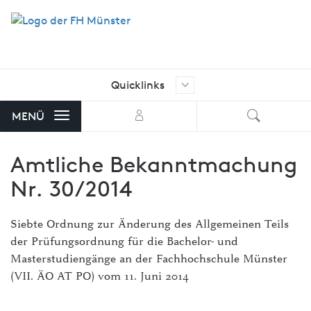
Quicklinks
Ich suche nach …
Aktuelle Stellenangebote der FH
MENÜ
Münster
Amtliche Bekanntmachung
AStA FH Münster
Nr. 30/2014
Bibliothek
FH Exam
Siebte Ordnung zur Änderung des Allgemeinen Teils
der Prüfungsordnung für die Bachelor- und
FH-Shop
Masterstudiengänge an der Fachhochschule Münster
FH-Stellenmarkt mit Angeboten
(VII. ÄO AT PO) vom 11. Juni 2014
von externen Unternehmen