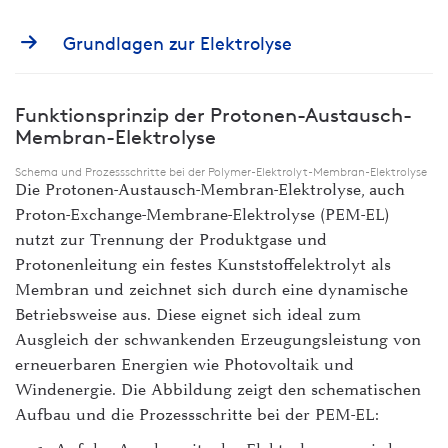
ILIAS Lernplattform
Grundlagen zur Elektrolyse
intern - Die Hochschule
Mensen
Funktionsprinzip der Protonen-Austausch-
Membran-Elektrolyse
myFH-Portal
Schema und Prozessschritte bei der Polymer-Elektrolyt-Membran-Elektrolyse
PLUSPUNKT
Die Protonen-Austausch-Membran-Elektrolyse, auch
Proton-Exchange-Membrane-Elektrolyse (PEM-EL)
Raumvermietung
nutzt zur Trennung der Produktgase und
Protonenleitung ein festes Kunststoffelektrolyt als
Studiengänge & Bewerbung
Membran und zeichnet sich durch eine dynamische
Studium von A-Z
Betriebsweise aus. Diese eignet sich ideal zum
Ausgleich der schwankenden Erzeugungsleistung von
Webmail
erneuerbaren Energien wie Photovoltaik und
Windenergie. Die Abbildung zeigt den schematischen
Aufbau und die Prozessschritte bei der PEM-EL: