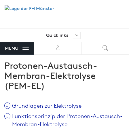
Quicklinks
Ich suche nach …
Aktuelle Stellenangebote der FH
MENÜ
Münster
Protonen-Austausch-
AStA FH Münster
Membran-Elektrolyse
Bibliothek
(PEM-EL)
FH Exam
FH-Shop
Grundlagen zur Elektrolyse
FH-Stellenmarkt mit Angeboten
Funktionsprinzip der Protonen-Austausch-
von externen Unternehmen
Membran-Elektrolyse