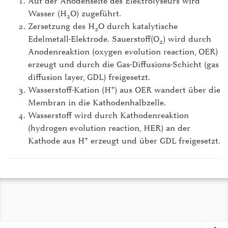
Auf der Anodenseite des Elektrolyseurs wird
Wasser
(H
O)
zugeführt.
2
Zersetzung des
H
O durch katalytische
2
Edelmetall-Elektrode. Sauerstoff(O
) wird durch
2
Anodenreaktion (oxygen evolution reaction, OER)
erzeugt und durch die Gas-Diffusions-Schicht (gas
diffusion layer, GDL) freigesetzt.
+
Wasserstoff-Kation (H
) aus OER wandert über die
Membran in die Kathodenhalbzelle.
Wasserstoff wird durch Kathodenreaktion
(hydrogen evolution reaction, HER) an der
+
Kathode aus H
erzeugt und über GDL freigesetzt.