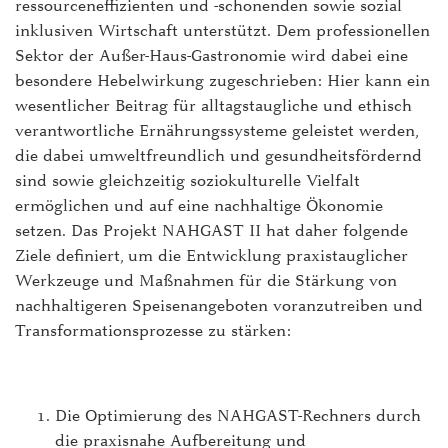
ressourceneffizienten und -schonenden sowie sozial
ILIAS Lernplattform
inklusiven Wirtschaft unterstützt. Dem professionellen
Sektor der Außer-Haus-Gastronomie wird dabei eine
intern - Die Hochschule
besondere Hebelwirkung zugeschrieben: Hier kann ein
Mensen
wesentlicher Beitrag für alltagstaugliche und ethisch
verantwortliche Ernährungssysteme geleistet werden,
myFH-Portal
die dabei umweltfreundlich und gesundheitsfördernd
sind sowie gleichzeitig soziokulturelle Vielfalt
PLUSPUNKT
ermöglichen und auf eine nachhaltige Ökonomie
Raumvermietung
setzen. Das Projekt NAHGAST II hat daher folgende
Ziele definiert, um die Entwicklung praxistauglicher
Studiengänge & Bewerbung
Werkzeuge und Maßnahmen für die Stärkung von
nachhaltigeren Speisenangeboten voranzutreiben und
Studium von A-Z
Transformationsprozesse zu stärken:
Webmail
Die Optimierung des NAHGAST-Rechners durch
die praxisnahe Aufbereitung und