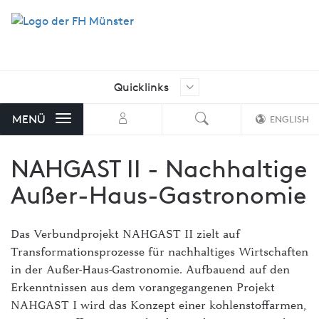
Quicklinks
Ich suche nach …
Aktuelle Stellenangebote der FH
MENÜ
ENGLISH
Münster
NAHGAST II - Nachhaltige
AStA FH Münster
Außer-Haus-Gastronomie
Bibliothek
FH Exam
Das Verbundprojekt NAHGAST II zielt auf
Transformationsprozesse für nachhaltiges Wirtschaften
FH-Shop
in der Außer-Haus-Gastronomie. Aufbauend auf den
FH-Stellenmarkt mit Angeboten
Erkenntnissen aus dem vorangegangenen Projekt
von externen Unternehmen
NAHGAST I wird das Konzept einer kohlenstoffarmen,